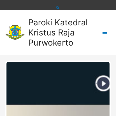
Skip
to
content
Main
Paroki Katedral
Men
Kristus Raja
Purwokerto