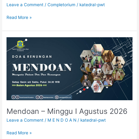
Leave a Comment
/
Completorium
/
katedral-pwt
Read More »
Mendoan
–
Minggu
I
Agustus
2026
Mendoan – Minggu I Agustus 2026
Leave a Comment
/
M E N D O A N
/
katedral-pwt
Read More »