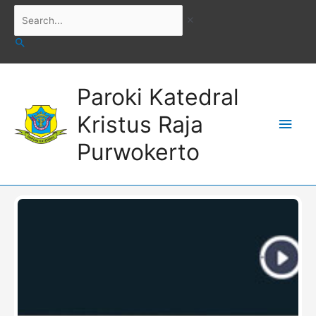
Skip
Search...
to
content
Main
Paroki Katedral
Men
Kristus Raja
Purwokerto