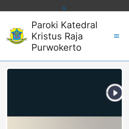
Skip
to
content
Main
Paroki Katedral
Men
Kristus Raja
Purwokerto