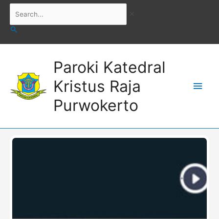
Skip
Search...
to
content
Main
Paroki Katedral
Men
Kristus Raja
Purwokerto