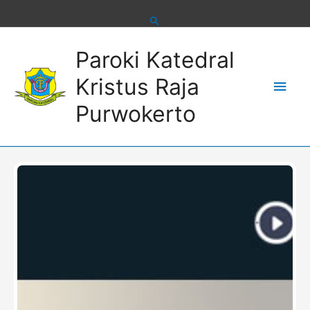
Skip
to
content
Main
Paroki Katedral
Men
Kristus Raja
Purwokerto