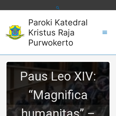
Skip
to
content
Main
Paroki Katedral
Men
Kristus Raja
Purwokerto
Paus Leo XIV:
“Magnifica
humanitas” –