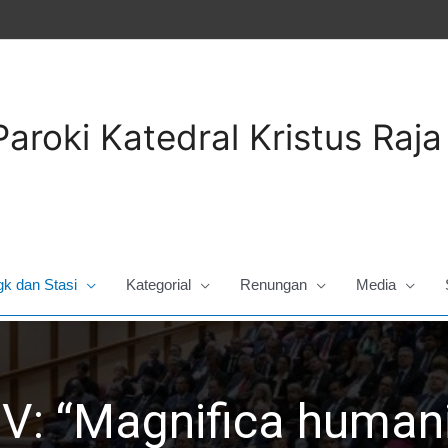
Paroki Katedral Kristus Raj
gk dan Stasi
Kategorial
Renungan
Media
V: “Magnifica humani