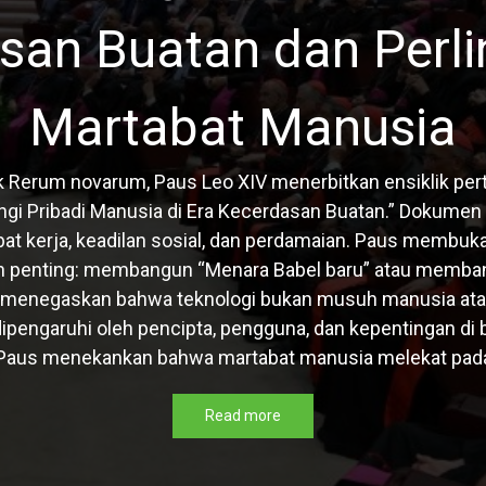
san Buatan dan Perl
Martabat Manusia
k Rerum novarum, Paus Leo XIV menerbitkan ensiklik per
gi Pribadi Manusia di Era Kecerdasan Buatan.” Dokumen
at kerja, keadilan sosial, dan perdamaian. Paus membu
an penting: membangun “Menara Babel baru” atau memb
 menegaskan bahwa teknologi bukan musuh manusia atau k
a dipengaruhi oleh pencipta, pengguna, dan kepentingan d
Paus menekankan bahwa martabat manusia melekat pada s
Read more