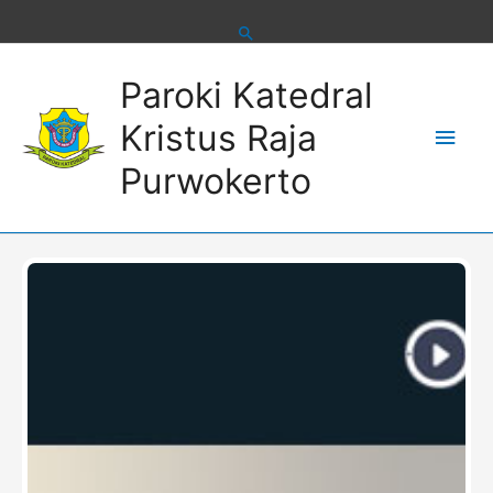
Skip
to
content
Main
Paroki Katedral
Men
Kristus Raja
Purwokerto