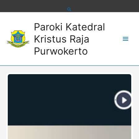
Skip
to
content
Main
Paroki Katedral
Men
Kristus Raja
Purwokerto