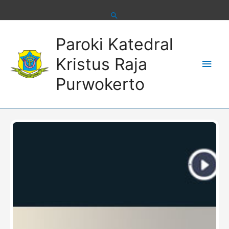
Skip
to
content
Main
Paroki Katedral
Men
Kristus Raja
Purwokerto