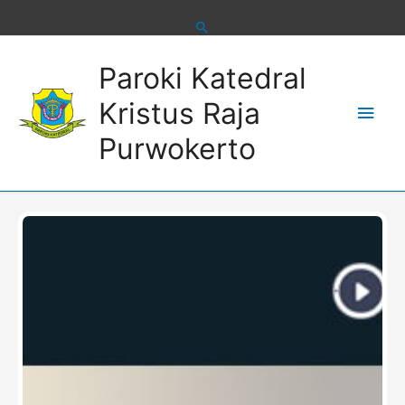
Skip
to
content
Main
Paroki Katedral
Men
Kristus Raja
Purwokerto