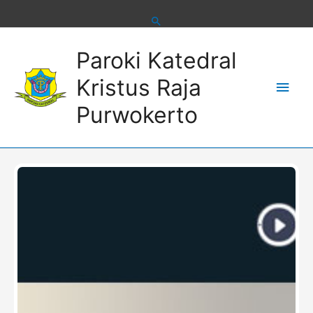
Skip
to
content
Main
Paroki Katedral
Men
Kristus Raja
Purwokerto