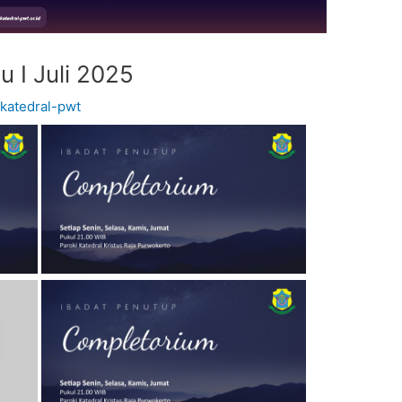
 I Juli 2025
y
katedral-pwt