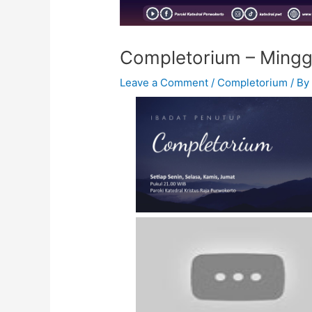
Completorium – Minggu
Leave a Comment
/
Completorium
/ B
Completorium -
Selasa, 8 Juli 2025 -
21.00 WIB
Completorium - Jumat,
11 Juli 2025 - 21.00
WIB