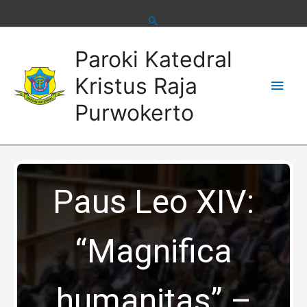
Skip
to
content
Main
Paroki Katedral
Men
Kristus Raja
Purwokerto
Paus Leo XIV:
“Magnifica
humanitas” –