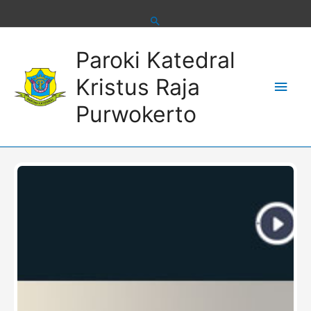
Skip
to
content
Main
Paroki Katedral
Men
Kristus Raja
Purwokerto