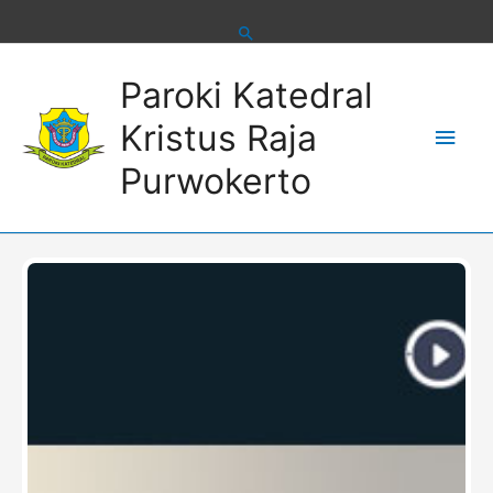
Skip
to
content
Main
Paroki Katedral
Men
Kristus Raja
Purwokerto