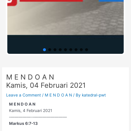
Post
M E N D O A N
navigation
Kamis, 04 Februari 2021
Leave a Comment
/
M E N D O A N
/ By
katedral-pwt
M E N D O A N
Kamis, 4 Februari 2021
‐—————-‐————————
Markus 6:7-13