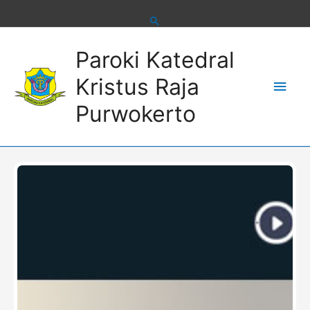
Skip
to
content
Main
Paroki Katedral
Men
Kristus Raja
Purwokerto