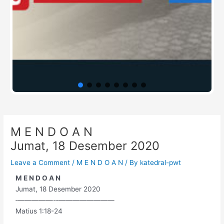
Post
M E N D O A N
navigation
Jumat, 18 Desember 2020
Leave a Comment
/
M E N D O A N
/ By
katedral-pwt
M E N D O A N
Jumat, 18 Desember 2020
‐—————-‐————————
Matius 1:18-24