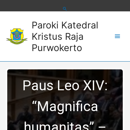
Skip
to
content
Main
Paroki Katedral
Men
Kristus Raja
Purwokerto
Paus Leo XIV:
“Magnifica
humanitas” –