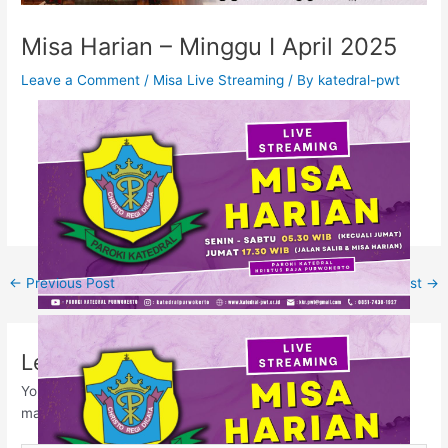
Misa Harian – Minggu I April 2025
Leave a Comment
/
Misa Live Streaming
/ By
katedral-pwt
←
Previous Post
Next Post
→
Leave a Comment
Your email address will not be published.
Required fields are
marked
*