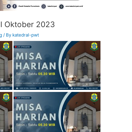
II Oktober 2023
g
/ By
katedral-pwt