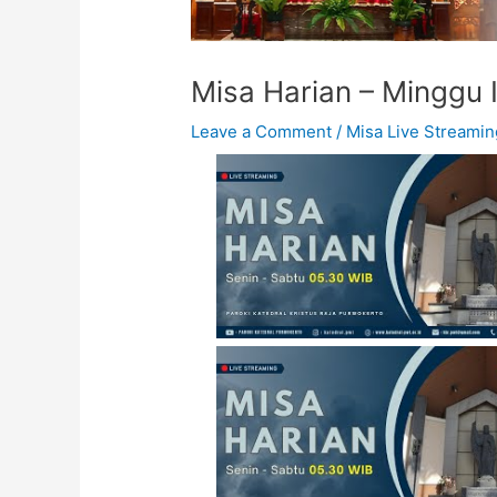
Misa Harian – Minggu 
Leave a Comment
/
Misa Live Streamin
Ibadat Rosario & Misa
Harian - Selasa, 10
Oktober 2023 - 05.00
WIB - Katedral
Purwokerto
Ibadat Rosario & Misa
Harian - Kamis, 12
Oktober 2023 - 05.00
WIB - Katedral
Purwokerto