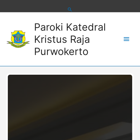
Skip
to
content
Main
Paroki Katedral
Men
Kristus Raja
Purwokerto