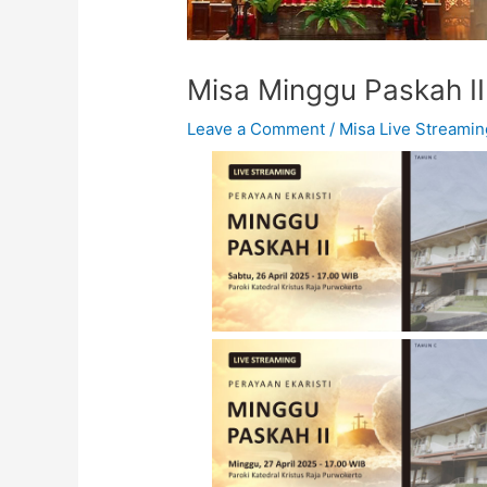
Misa Minggu Paskah II
Leave a Comment
/
Misa Live Streamin
Misa Minggu Paskah
II - Minggu, 27 April
2025 - 06.00 WIB
Misa Minggu Paskah
II - Minggu, 27 April
2025 - 08.00 WIB