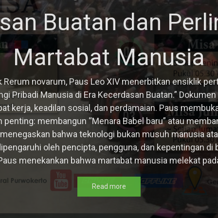
san Buatan dan Perl
Martabat Manusia
k Rerum novarum, Paus Leo XIV menerbitkan ensiklik per
gi Pribadi Manusia di Era Kecerdasan Buatan.” Dokumen
at kerja, keadilan sosial, dan perdamaian. Paus membu
an penting: membangun “Menara Babel baru” atau memb
 menegaskan bahwa teknologi bukan musuh manusia atau k
a dipengaruhi oleh pencipta, pengguna, dan kepentingan d
Paus menekankan bahwa martabat manusia melekat pada s
Read more