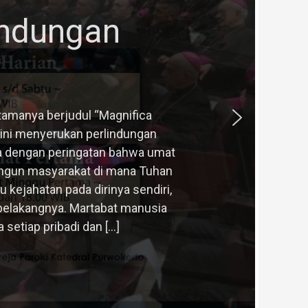
indungan
tamanya berjudul “Magnifica
 ini menyerukan perlindungan
ka dengan peringatan bahwa umat
angun masyarakat di mana Tuhan
ejahatan pada dirinya sendiri,
i belakangnya. Martabat manusia
etiap pribadi dan […]