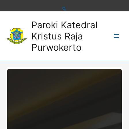
Skip
to
content
Main
Paroki Katedral
Men
Kristus Raja
Purwokerto