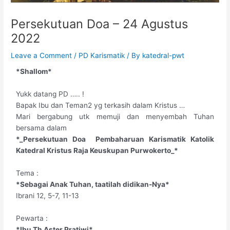
Persekutuan Doa – 24 Agustus
2022
Leave a Comment
/
PD Karismatik
/ By
katedral-pwt
*Shallom*
Yukk datang PD ….. !
Bapak Ibu dan Teman2 yg terkasih dalam Kristus …
Mari bergabung utk memuji dan menyembah Tuhan
bersama dalam
*_Persekutuan Doa Pembaharuan Karismatik Katolik
Katedral Kristus Raja Keuskupan Purwokerto_*
Tema :
*Sebagai Anak Tuhan, taatilah didikan-Nya*
Ibrani 12, 5-7, 11-13
Pewarta :
*Ibu Th Aster Pratiwi*