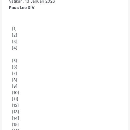
Vatikan, 13 Januari 2026
Paus Leo XIV
[1]
[2]
[3]
[4]
[5]
[6]
[7]
[8]
[9]
[10]
[11]
[12]
[13]
[14]
[15]