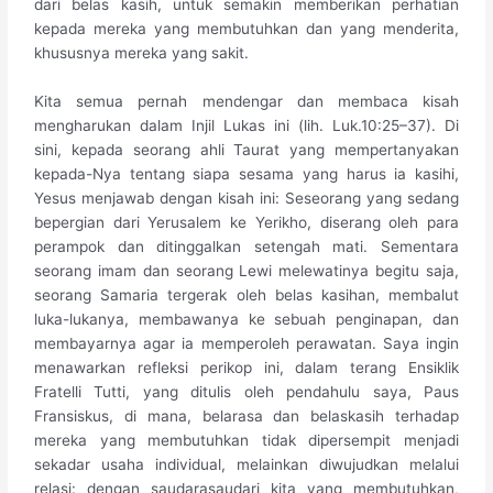
dari belas kasih, untuk semakin memberikan perhatian
kepada mereka yang membutuhkan dan yang menderita,
khususnya mereka yang sakit.
Kita semua pernah mendengar dan membaca kisah
mengharukan dalam Injil Lukas ini (lih. Luk.10:25–37). Di
sini, kepada seorang ahli Taurat yang mempertanyakan
kepada-Nya tentang siapa sesama yang harus ia kasihi,
Yesus menjawab dengan kisah ini: Seseorang yang sedang
bepergian dari Yerusalem ke Yerikho, diserang oleh para
perampok dan ditinggalkan setengah mati. Sementara
seorang imam dan seorang Lewi melewatinya begitu saja,
seorang Samaria tergerak oleh belas kasihan, membalut
luka-lukanya, membawanya ke sebuah penginapan, dan
membayarnya agar ia memperoleh perawatan. Saya ingin
menawarkan refleksi perikop ini, dalam terang Ensiklik
Fratelli Tutti, yang ditulis oleh pendahulu saya, Paus
Fransiskus, di mana, belarasa dan belaskasih terhadap
mereka yang membutuhkan tidak dipersempit menjadi
sekadar usaha individual, melainkan diwujudkan melalui
relasi: dengan saudarasaudari kita yang membutuhkan,