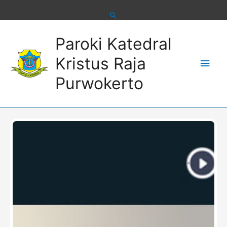
Skip
to
content
Main
Paroki Katedral
Men
Kristus Raja
Purwokerto