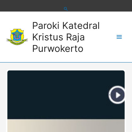
Skip
to
content
Main
Paroki Katedral
Men
Kristus Raja
Purwokerto