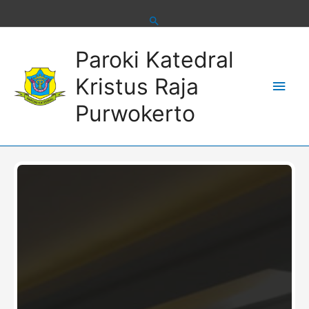
Skip
to
content
Main
Paroki Katedral
Men
Kristus Raja
Purwokerto