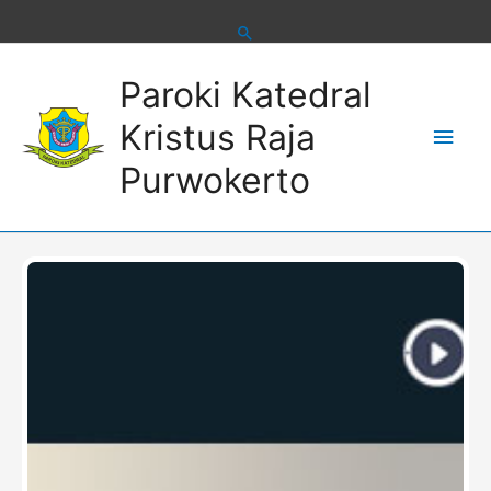
Skip
to
content
Main
Paroki Katedral
Men
Kristus Raja
Purwokerto
Paus Leo XIV:
“Magnifica
humanitas” –