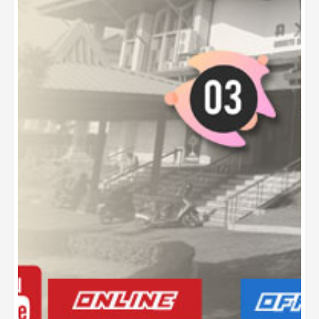
Menandai 135 tahun ensiklik Rerum novarum,
Paus Leo XIV menerbitkan ensiklik
pertamanya berjudul “Magnifica humanitas:
Tentang Melindungi Pribadi Manusia di Era
Kecerdasan Buatan.” Dokumen ini
menyerukan perlindungan kemanusiaan,
kebenaran, martabat kerja, keadilan sosial,
dan perdamaian. Paus membuka dengan
peringatan bahwa umat manusia kini
menghadapi pilihan penting: membangun
“Menara Babel baru” atau membangun
masyarakat di mana Tuhan dan manusia
hidup bersama. Ia menegaskan bahwa
teknologi bukan musuh manusia atau
kejahatan pada dirinya sendiri, tetapi juga
tidak netral karena dipengaruhi oleh pencipta,