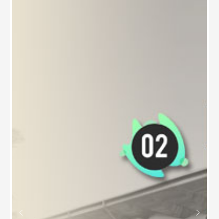
Etika
Kecerdasan
Buatan dan
Perlindungan
Martabat
Manusia