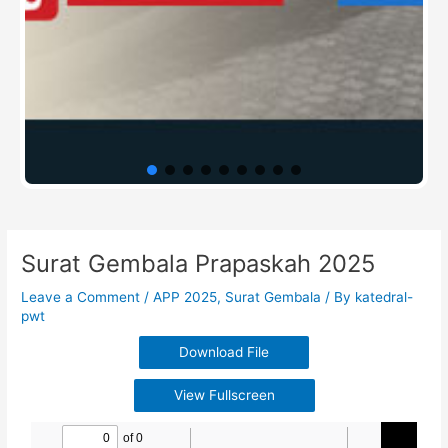
pengguna, dan kepentingan di belakangnya.
Martabat manusia sebagai dasar utama Paus
menekankan bahwa martabat manusia
melekat pada setiap pribadi dan […]
Read more
Post
Surat Gembala Prapaskah 2025
navigation
Leave a Comment
/
APP 2025
,
Surat Gembala
/ By
katedral-
pwt
Download File
View Fullscreen