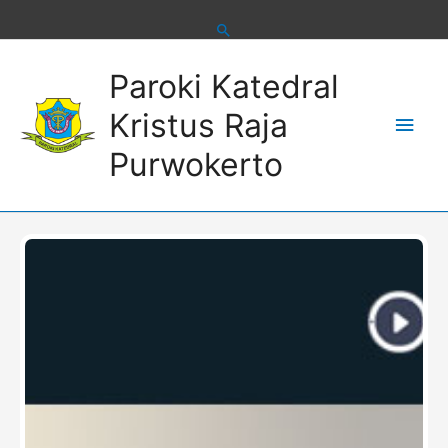
Skip
to
content
Main
Paroki Katedral
Men
Kristus Raja
Purwokerto