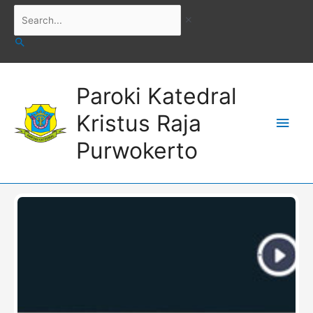
Skip
Search...
to
content
Main
Paroki Katedral
Men
Kristus Raja
Purwokerto