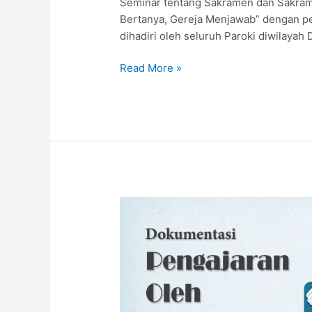
Seminar tentang Sakramen dan Sakram
Bertanya, Gereja Menjawab” dengan pe
dihadiri oleh seluruh Paroki diwilayah
Read More »
Pengajaran
oleh
KOMKAT
–
Paroki
Mengajar
2024