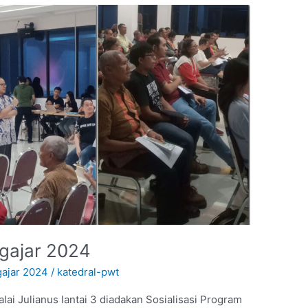
ngajar 2024
ajar 2024
/
katedral-pwt
lai Julianus lantai 3 diadakan Sosialisasi Program