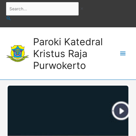
Skip
Search...
to
content
Main
Paroki Katedral
Men
Kristus Raja
Purwokerto