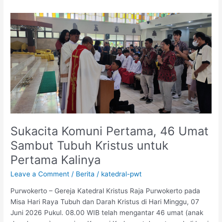
Sukacita
Komuni
Pertama,
46
Umat
Sambut
Tubuh
Kristus
untuk
Pertama
Kalinya
Sukacita Komuni Pertama, 46 Umat
Sambut Tubuh Kristus untuk
Pertama Kalinya
Leave a Comment
/
Berita
/
katedral-pwt
Purwokerto – Gereja Katedral Kristus Raja Purwokerto pada
Misa Hari Raya Tubuh dan Darah Kristus di Hari Minggu, 07
Juni 2026 Pukul. 08.00 WIB telah mengantar 46 umat (anak