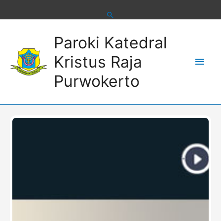
Skip
to
content
Main
Paroki Katedral
Men
Kristus Raja
Purwokerto