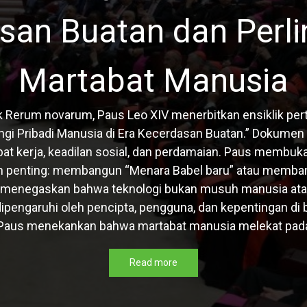
san Buatan dan Perl
Martabat Manusia
k Rerum novarum, Paus Leo XIV menerbitkan ensiklik per
gi Pribadi Manusia di Era Kecerdasan Buatan.” Dokumen
at kerja, keadilan sosial, dan perdamaian. Paus membu
an penting: membangun “Menara Babel baru” atau memb
 menegaskan bahwa teknologi bukan musuh manusia atau k
a dipengaruhi oleh pencipta, pengguna, dan kepentingan d
Paus menekankan bahwa martabat manusia melekat pada s
Read more