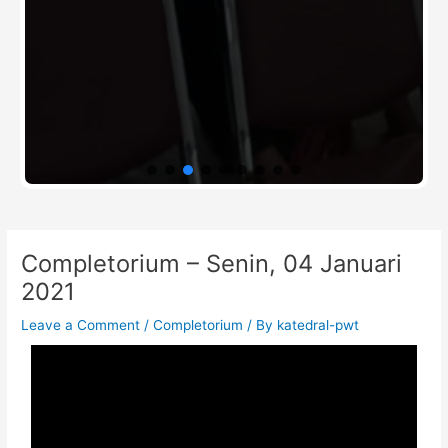
Post
Completorium – Senin, 04 Januari
navigation
2021
Leave a Comment
/
Completorium
/ By
katedral-pwt