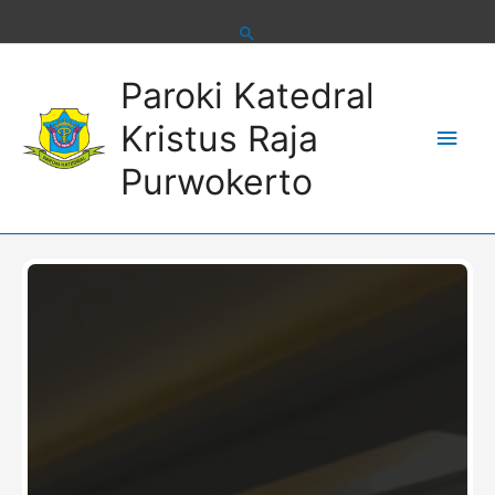
Skip
to
content
Main
Paroki Katedral
Men
Kristus Raja
Purwokerto