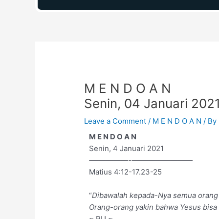
Post
navigation
M E N D O A N
Senin, 04 Januari 202
Leave a Comment
/
M E N D O A N
/ By
M E N D O A N
Senin, 4 Januari 2021
‐—————-‐————————
Matius 4:12-17.23-25
“
Dibawalah kepada-Nya semua orang 
Orang-orang yakin bahwa Yesus bisa 
~ RU ~