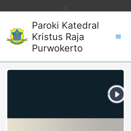
Skip
to
content
Main
Paroki Katedral
Men
Kristus Raja
Purwokerto