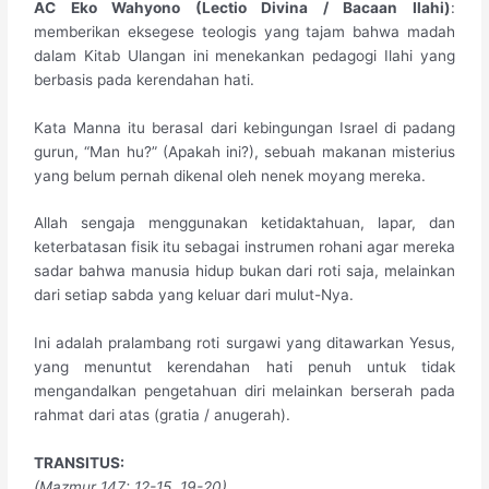
​AC Eko Wahyono (Lectio Divina / Bacaan Ilahi)
:
memberikan eksegese teologis yang tajam bahwa madah
dalam Kitab Ulangan ini menekankan pedagogi Ilahi yang
berbasis pada kerendahan hati.
Kata Manna itu berasal dari kebingungan Israel di padang
gurun, “Man hu?” (Apakah ini?), sebuah makanan misterius
yang belum pernah dikenal oleh nenek moyang mereka.
Allah sengaja menggunakan ketidaktahuan, lapar, dan
keterbatasan fisik itu sebagai instrumen rohani agar mereka
sadar bahwa manusia hidup bukan dari roti saja, melainkan
dari setiap sabda yang keluar dari mulut-Nya.
Ini adalah pralambang roti surgawi yang ditawarkan Yesus,
yang menuntut kerendahan hati penuh untuk tidak
mengandalkan pengetahuan diri melainkan berserah pada
rahmat dari atas (gratia / anugerah).
​TRANSITUS:
(Mazmur 147: 12-15. 19-20)