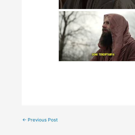
MENDOAN - Sabtu,
24 Agustus 2024 - RD.
Martinus Ngarlan
←
Previous Post