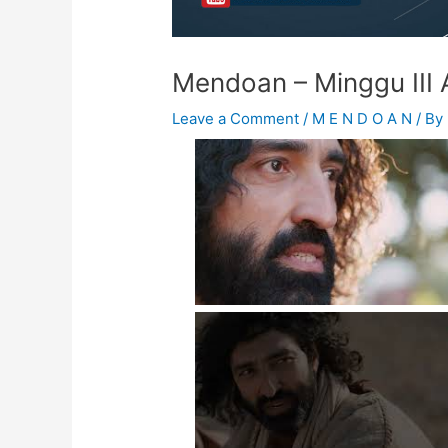
Mendoan – Minggu III
Leave a Comment
/
M E N D O A N
/ By
MENDOAN - Selasa,
20 Agustus 2024 - RD.
Ia Indra Pamungkas
MENDOAN - Kamis,
22 Agustus 2024 - RD.
Martinus Ngarlan